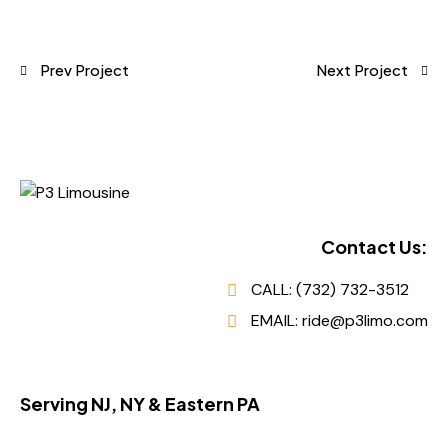
Prev Project
Next Project
Contact Us:
CALL: (732) 732-3512
EMAIL: ride@p3limo.com
Serving NJ, NY & Eastern PA