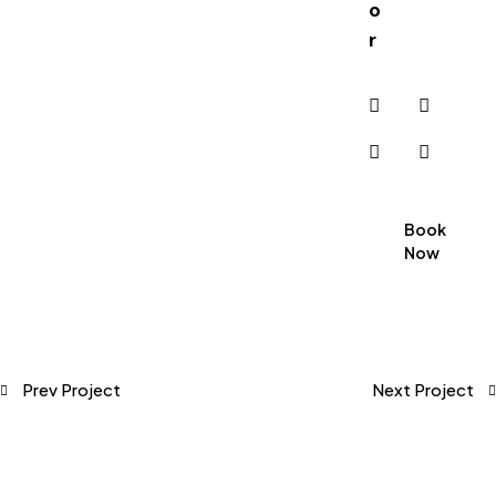
o
r
Book
Now
Prev Project
Next Project