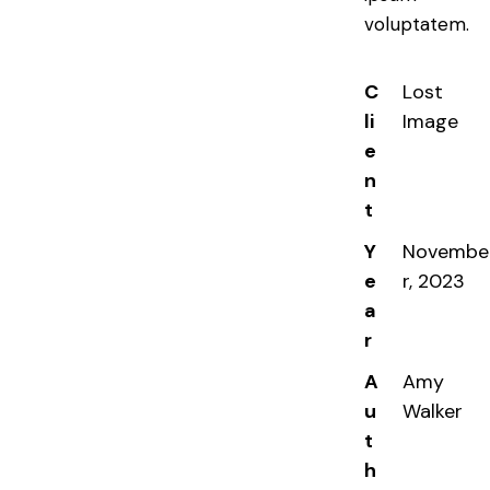
voluptatem.
C
Lost
li
Image
e
n
t
Y
Novembe
e
r, 2023
a
r
A
Amy
u
Walker
t
h