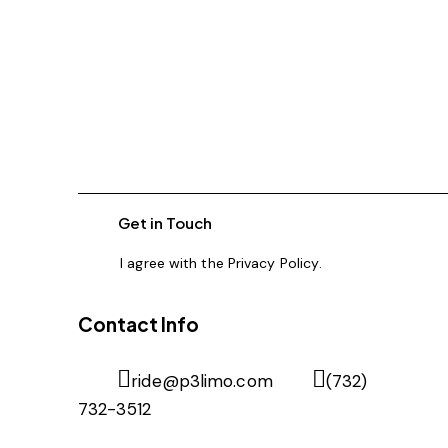
I agree with the
Privacy Policy
.
Contact Info
ride@p3limo.com
(732)
732-3512