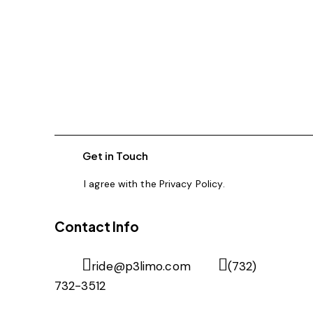
I agree with the
Privacy Policy
.
Contact Info
ride@p3limo.com
(732)
732-3512