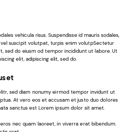
odales vehicula risus. Suspendisse id mauris sodales,
e vel suscipit volutpat, turpis enim volutpSectetur
lit, sed do eiusm od tempor incididunt ut labore. Ut
scing elit, adipiscing elit, sed do.
us et
elitr, sed diam nonumy eirmod tempor invidunt ut
ptua. At vero eos et accusam et justo duo dolores
mata sanctus est Lorem ipsum dolor sit amet.
eros nec quam laoreet, in viverra erat bibendum.
tis erat.