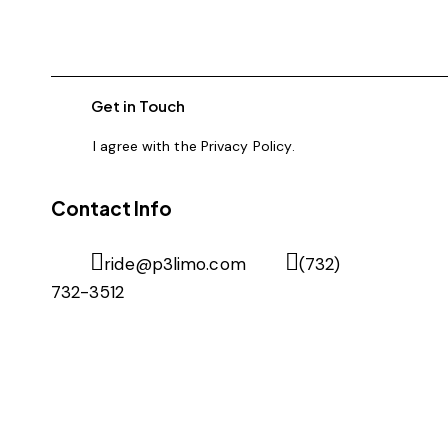
I agree with the
Privacy Policy
.
Contact Info
ride@p3limo.com
(732)
732-3512