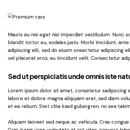
Mauris eu nisi eget nisi imperdiet vestibulum. Nunc s
blandit tortor eu, sodales justo. Morbi tincidunt, ant
adipiscing elit, sed do eiusm onsectetur adipiscing e
vel placerat eros, eu tincidunt velit. Consectetur adipi
Sed ut perspiciatis unde omnis iste nat
Lorem ipsum dolor sit amet, consetetur sadipscing 
labore et dolore magna aliquyam erat, sed diam volu
et ea rebum. Stet clita kasd gubergren, no sea taki
Aliquam laoreet sed neque ac vehicula. Cras congue 
Cras turpis urna, vulputate at est vitae, posuere lobor