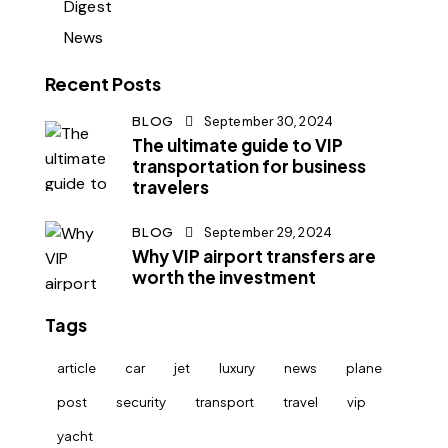
Digest
News
Recent Posts
BLOG
September 30, 2024
The ultimate guide to VIP
transportation for business
travelers
BLOG
September 29, 2024
Why VIP airport transfers are
worth the investment
Tags
article
car
jet
luxury
news
plane
post
security
transport
travel
vip
yacht