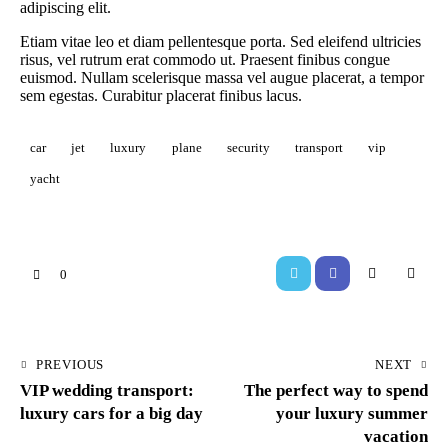
adipiscing elit.
Etiam vitae leo et diam pellentesque porta. Sed eleifend ultricies
risus, vel rutrum erat commodo ut. Praesent finibus congue
euismod. Nullam scelerisque massa vel augue placerat, a tempor
sem egestas. Curabitur placerat finibus lacus.
car
jet
luxury
plane
security
transport
vip
yacht
0
PREVIOUS
NEXT
VIP wedding transport:
The perfect way to spend
luxury cars for a big day
your luxury summer
vacation