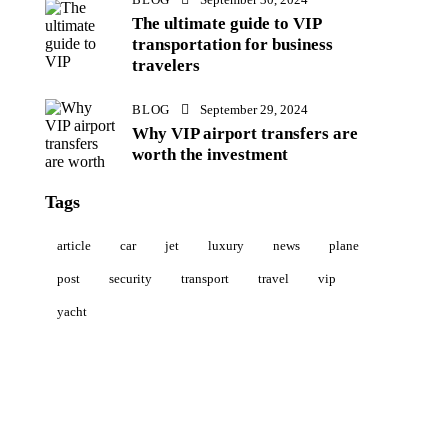
The ultimate guide to VIP
transportation for business
travelers
BLOG
September 29, 2024
Why VIP airport transfers are
worth the investment
Tags
article
car
jet
luxury
news
plane
post
security
transport
travel
vip
yacht