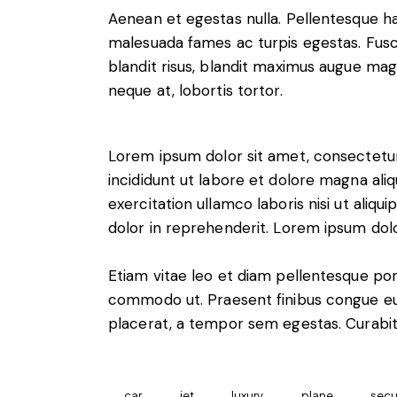
Aenean et egestas nulla. Pellentesque ha
malesuada fames ac turpis egestas. Fusce g
blandit risus, blandit maximus augue magn
neque at, lobortis tortor.
Lorem ipsum dolor sit amet, consectetur
incididunt ut labore et dolore magna ali
exercitation ullamco laboris nisi ut aliq
dolor in reprehenderit. Lorem ipsum dolor
Etiam vitae leo et diam pellentesque porta
commodo ut. Praesent finibus congue eu
placerat, a tempor sem egestas. Curabitu
car
jet
luxury
plane
secu