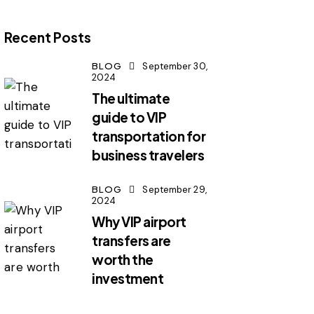
Recent Posts
BLOG
September 30,
2024
The ultimate
guide to VIP
transportation for
business travelers
BLOG
September 29,
2024
Why VIP airport
transfers are
worth the
investment