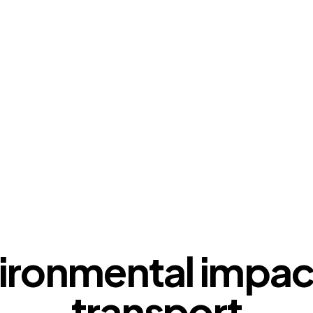
DIGEST
ironmental impact
transport