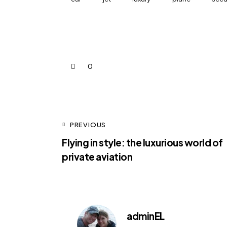
0
PREVIOUS
Flying in style: the luxurious world of
private aviation
adminEL