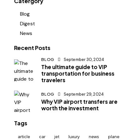
Catergory
Blog
Digest
News
Recent Posts
BLOG
September 30, 2024
The ultimate guide to VIP
transportation for business
travelers
BLOG
September 29, 2024
Why VIP airport transfers are
worth the investment
Tags
article
car
jet
luxury
news
plane