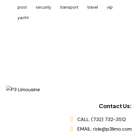
post
security
transport
travel
vip
yacht
Contact Us:
CALL: (732) 732-3512
EMAIL: ride@p3limo.com